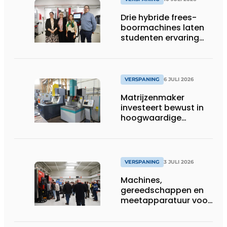
Drie hybride frees-
boormachines laten
studenten ervaring
opdoen
VERSPANING
6 JULI 2026
Matrijzenmaker
investeert bewust in
hoogwaardige
zinkvonktechnologie
VERSPANING
3 JULI 2026
Machines,
gereedschappen en
meetapparatuur voor
productie van
tandwielen