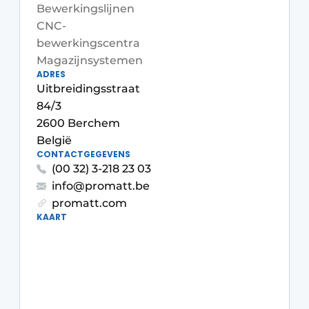
Bewerkingslijnen
Vacature aanmelden
CNC-
Vacatures
bewerkingscentra
Magazijnsystemen
Video’s
ADRES
Uitbreidingsstraat
84/3
2600 Berchem
België
CONTACTGEGEVENS
(00 32) 3-218 23 03
info@promatt.be
promatt.com
KAART