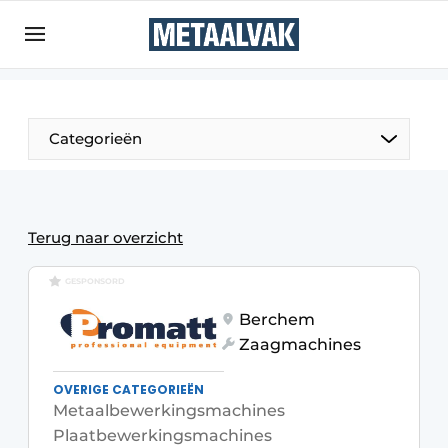
Aanmelden
Algemene voorwaarden
Bedrijven
Aanmelden
Bedankt voor de aanmelding
Categorieën
Contact
Direct contact
Eigen content aanleveren
Terug naar overzicht
Evenement aanmelden
GESPONSORD
Home
Berchem
Meest gelezen
Zaagmachines
Nieuwsbrief
OVERIGE CATEGORIEËN
Podcasts
Metaalbewerkingsmachines
Plaatbewerkingsmachines
Privacy / Cookie statement