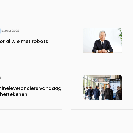
16 JULI 2026
or al wie met robots
6
neleveranciers vandaag
 hertekenen