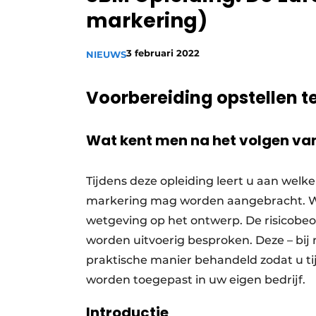
markering)
Vacature aanmelden
Vacatures
3 februari 2022
NIEUWS
Video’s
Voorbereiding opstellen t
Wat kent men na het volgen van
Tijdens deze opleiding leert u aan wel
markering mag worden aangebracht. W
wetgeving op het ontwerp. De risicobe
worden uitvoerig besproken. Deze – bij
praktische manier behandeld zodat u tij
worden toegepast in uw eigen bedrijf.
Introductie