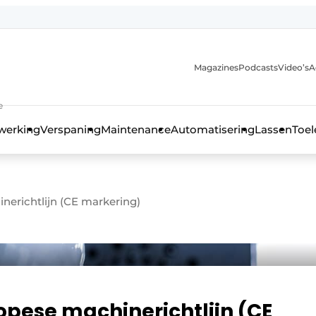
Magazines
Podcasts
Video’s
A
anmelding
e
werking
Verspaning
Maintenance
Automatisering
Lassen
Toel
erichtlijn (CE markering)
opese machinerichtlijn (CE