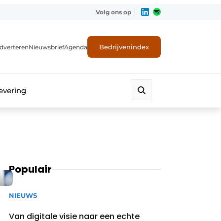
Volg ons op
Bedrijvenindex
dverteren
Nieuwsbrief
Agenda
evering
Populair
NIEUWS
Van digitale visie naar een echte