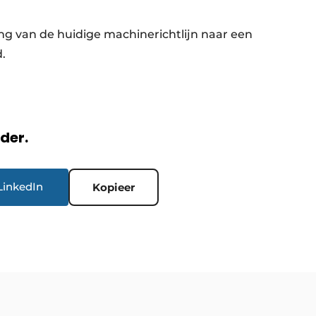
ng van de huidige machinerichtlijn naar een
.
rder.
LinkedIn
Kopieer