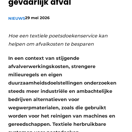
gevaarlijk afval
Vacature aanmelden
Vacatures
29 mei 2026
NIEUWS
Video’s
Hoe een textiele poetsdoekenservice kan
helpen om afvalkosten te besparen
In een context van stijgende
afvalverwerkingskosten, strengere
milieuregels en eigen
duurzaamheidsdoelstellingen onderzoeken
steeds meer industriële en ambachtelijke
bedrijven alternatieven voor
wegwerpmaterialen, zoals die gebruikt
worden voor het reinigen van machines en
gereedschappen. Textiele herbruikbare