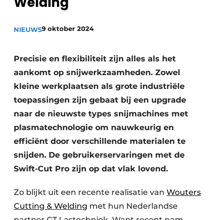
Welding
Vacature aanmelden
Vacatures
9 oktober 2024
NIEUWS
Video’s
Precisie en flexibiliteit zijn alles als het
aankomt op snijwerkzaamheden. Zowel
kleine werkplaatsen als grote industriële
toepassingen zijn gebaat bij een upgrade
naar de nieuwste types snijmachines met
plasmatechnologie om nauwkeurig en
efficiënt door verschillende materialen te
snijden. De gebruikerservaringen met de
Swift-Cut Pro zijn op dat vlak lovend.
Zo blijkt uit een recente realisatie van
Wouters
Cutting & Welding
met hun Nederlandse
partner GT Lastechniek. Want recent nam