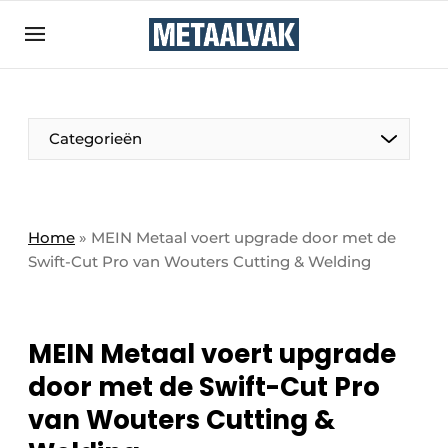
Aanmelden
Algemene voorwaarden
Bedrijven
Aanmelden
Bedankt voor de aanmelding
Categorieën
Contact
Direct contact
Eigen content aanleveren
Home
»
MEIN Metaal voert upgrade door met de
Swift-Cut Pro van Wouters Cutting & Welding
Evenement aanmelden
Home
Meest gelezen
MEIN Metaal voert upgrade
Nieuwsbrief
door met de Swift-Cut Pro
Podcasts
van Wouters Cutting &
Privacy / Cookie statement