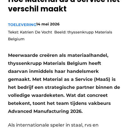
verschil maakt
Vacature aanmelden
Vacatures
14 mei 2026
TOELEVERING
Video’s
Tekst: Katrien De Vocht Beeld: thyssenkrupp Materials
Belgium
Meerwaarde creëren als materiaalhandel,
thyssenkrupp Materials Belgium heeft
daarvan inmiddels haar handelsmerk
gemaakt. Met ­Material as a Service (MaaS) is
het bedrijf een strategische partner binnen de
volledige waardeketen. Wat dat concreet
betekent, toont het team tijdens vakbeurs
Advanced Manufacturing 2026.
Als internationale speler in staal, rvs en