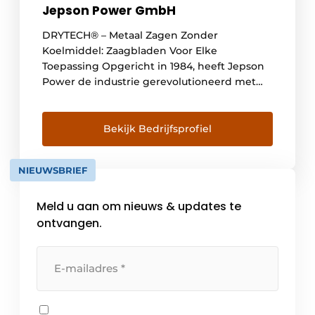
Jepson Power GmbH
DRYTECH® – Metaal Zagen Zonder
Koelmiddel: Zaagbladen Voor Elke
Toepassing Opgericht in 1984, heeft Jepson
Power de industrie gerevolutioneerd met
zijn baanbrekende dry-cut technologie, die
hoogwaardige zaagbladen biedt voor de
verwerking van metaal en composieten.
Bekijk Bedrijfsprofiel
Door voortdurend te investeren in R&D is
het bedrijf een leider geworden in snel,
NIEUWSBRIEF
bramenvrij zagen zonder koelmiddel, met
een […]
Meld u aan om nieuws & updates te
ontvangen.