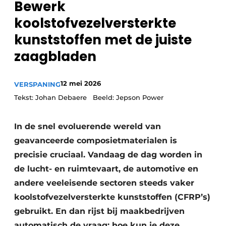
Bewerk
Vacature aanmelden
koolstofvezelversterkte
Vacatures
kunststoffen met de juiste
Video’s
zaagbladen
12 mei 2026
VERSPANING
Tekst: Johan Debaere Beeld: Jepson Power
In de snel evoluerende wereld van
geavanceerde composietmaterialen is
precisie cruciaal. Vandaag de dag worden in
de lucht- en ruimtevaart, de automotive en
andere veeleisende sectoren steeds vaker
koolstofvezelversterkte kunststoffen (CFRP’s)
gebruikt. En dan rijst bij maakbedrijven
automatisch de vraag: hoe kun je deze