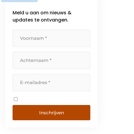
dag aan het creëren van sterke,
Meld u aan om nieuws &
betrouwbare verbindingen met
updates te ontvangen.
de hele keten.