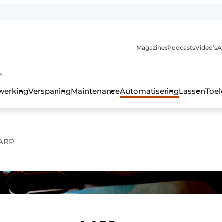
Magazines
Podcasts
Video’s
A
anmelding
e
werking
Verspaning
Maintenance
Automatisering
Lassen
Toel
 ARP