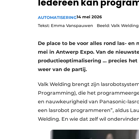
Iedereen kan progra
Vacature aanmelden
14 mei 2026
Vacatures
AUTOMATISERING
Tekst: Emma Vanspauwen Beeld: Valk Welding
Video’s
De place to be voor alles rond las- en
mei in Antwerp Expo. Van de nieuwste 
productieoptimalisering … precies het 
weer van de partij.
Valk Welding brengt zijn lasrobotsyste
Programming), die het programmeerge
en nauwkeurigheid van Panasonic-lasr
een lasrobot programmeren”, aldus Lau
Welding. En wie dat zelf wil ondervinden