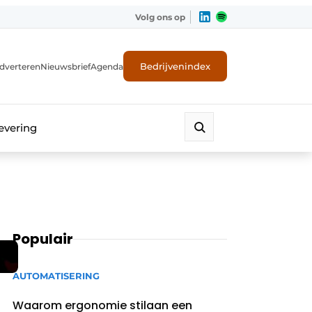
Volg ons op
Bedrijvenindex
dverteren
Nieuwsbrief
Agenda
evering
Populair
AUTOMATISERING
Waarom ergonomie stilaan een