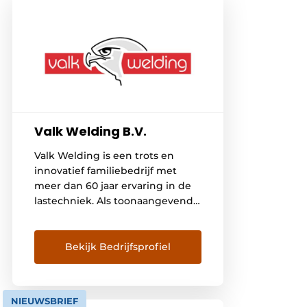
Valk Welding B.V.
Valk Welding is een trots en
innovatief familiebedrijf met
meer dan 60 jaar ervaring in de
lastechniek. Als toonaangevende
totaalleverancier van ‘all-in-one’
lasrobotsystemen maken we
efficiënte high-mix, low-volume
Bekijk Bedrijfsprofiel
productie mogelijk voor de
metaalbewerkingsindustrie. In
zowel Europa als daarbuiten
NIEUWSBRIEF
werken onze medewerkers elke