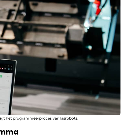
igt het programmeerproces van lasrobots.
ramma