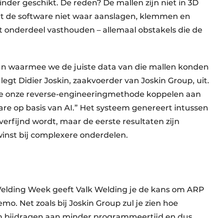
er geschikt. De reden? De mallen zijn niet in 3D
et de software niet waar aanslagen, klemmen en
 onderdeel vasthouden – allemaal obstakels die de
an waarmee we de juiste data van die mallen konden
egt Didier Joskin, zaakvoerder van Joskin Group, uit.
 we onze reverse-engineeringmethode koppelen aan
 op basis van AI.” Het systeem genereert intussen
rfijnd wordt, maar de eerste resultaten zijn
inst bij complexere onderdelen.
 Welding Week geeft Valk Welding je de kans om ARP
mo. Net zoals bij Joskin Group zul je zien hoe
 bijdragen aan minder programmeertijd en dus