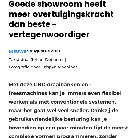
Goede showroom heeft
Vacature aanmelden
meer ­overtuigingskracht
Vacatures
dan beste ­
Video’s
vertegenwoordiger
3 augustus 2021
NIEUWS
Tekst door Johan Debaere
Fotografie door Crispyn Machines
Met deze CNC-draaibanken en -
freesmachines kan je immers even ­flexibel
werken als met conventionele systemen,
maar het gaat wel veel sneller. Dankzij de
gebruiksvriendelijke besturing kan je
bovendien op een paar minuten tijd de meest
­complexe ­vormen programmeren, zonder