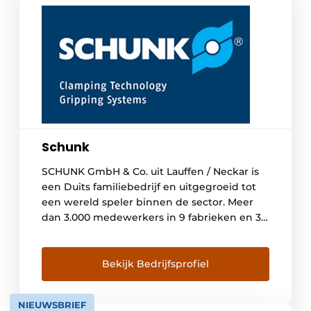
Schunk
SCHUNK GmbH & Co. uit Lauffen / Neckar is
een Duits familiebedrijf en uitgegroeid tot
een wereld speler binnen de sector. Meer
dan 3.000 medewerkers in 9 fabrieken en 33
rechtstreekse dochterondernemingen en
distributiepartners in meer dan 50 landen
over de hele wereld zorgen voor een
Bekijk Bedrijfsprofiel
intensieve aanwezigheid op de markt. Met
11.000 standaard componenten […]
NIEUWSBRIEF