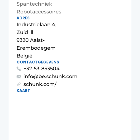
Spantechniek
Vacature aanmelden
Robotaccessoires
Vacatures
ADRES
Industrielaan 4,
Video’s
Zuid lll
9320 Aalst-
Erembodegem
België
CONTACTGEGEVENS
+32-53-853504
info@be.schunk.com
schunk.com/
KAART