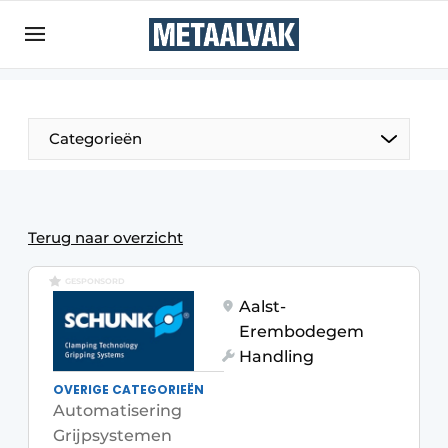
Aanmelden
Algemene voorwaarden
Bedrijven
Aanmelden
Bedankt voor de aanmelding
Categorieën
Contact
Direct contact
Eigen content aanleveren
Terug naar overzicht
Evenement aanmelden
GESPONSORD
Home
Aalst-
Erembodegem
Meest gelezen
Handling
Nieuwsbrief
OVERIGE CATEGORIEËN
Podcasts
Automatisering
Grijpsystemen
Privacy / Cookie statement