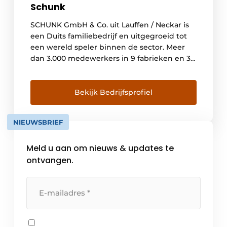
Schunk
SCHUNK GmbH & Co. uit Lauffen / Neckar is
een Duits familiebedrijf en uitgegroeid tot
een wereld speler binnen de sector. Meer
dan 3.000 medewerkers in 9 fabrieken en 33
rechtstreekse dochterondernemingen en
distributiepartners in meer dan 50 landen
over de hele wereld zorgen voor een
Bekijk Bedrijfsprofiel
intensieve aanwezigheid op de markt. Met
11.000 standaard componenten […]
NIEUWSBRIEF
Meld u aan om nieuws & updates te
ontvangen.