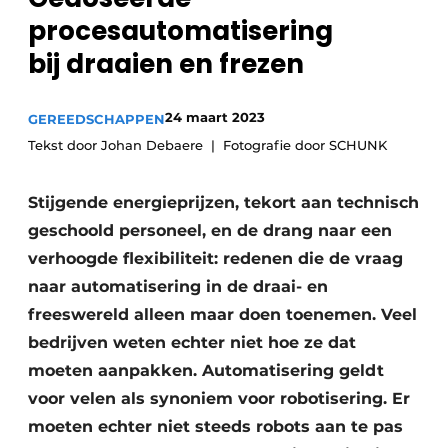
procesautomatisering
Vacature aanmelden
bij draaien en frezen
Vacatures
Video’s
24 maart 2023
GEREEDSCHAPPEN
Tekst door Johan Debaere
Fotografie door SCHUNK
Stijgende energieprijzen, tekort aan technisch
geschoold personeel, en de drang naar een
verhoogde flexibiliteit: redenen die de vraag
naar automatisering in de draai- en
freeswereld alleen maar doen toenemen. Veel
bedrijven weten echter niet hoe ze dat
moeten aanpakken. Automatisering geldt
voor velen als synoniem voor robotisering. Er
moeten echter niet steeds robots aan te pas