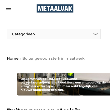
Aanmelden
Algemene voorwaarden
Bedrijven
Aanmelden
Bedankt voor de aanmelding
Categorieën
Contact
Direct contact
Eigen content aanleveren
Home
»
Buitengewoon sterk in maatwerk
Evenement aanmelden
Home
De komst van de TruLaser Tube 3000
Meest gelezen
buizenlasersnijmachine bood Nesa een antwoord op de
vraag naar extra capaciteit, maar reikt tegelijk veel
nieuwe mogelijkheden aan.
Nieuwsbrief
Podcasts
Privacy / Cookie statement