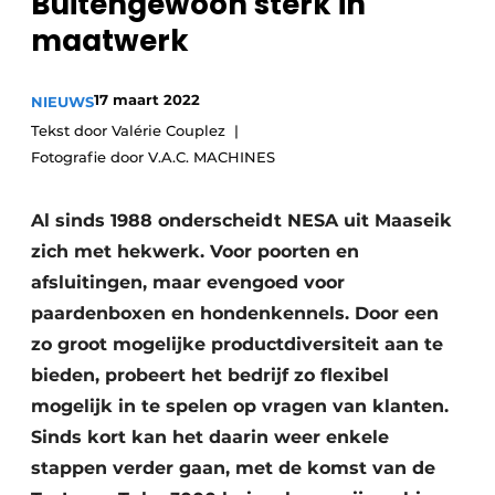
Buitengewoon sterk in
Vacature aanmelden
maatwerk
Vacatures
Video’s
17 maart 2022
NIEUWS
Tekst door Valérie Couplez
Fotografie door V.A.C. MACHINES
Al sinds 1988 onderscheidt NESA uit Maaseik
zich met hekwerk. Voor poorten en
afsluitingen, maar evengoed voor
paardenboxen en hondenkennels. Door een
zo groot mogelijke productdiversiteit aan te
bieden, probeert het bedrijf zo flexibel
mogelijk in te spelen op vragen van klanten.
Sinds kort kan het daarin weer enkele
stappen verder gaan, met de komst van de