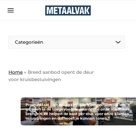
Aanmelden
Algemene voorwaarden
Bedrijven
Aanmelden
Bedankt voor de aanmelding
Categorieën
Contact
Direct contact
Eigen content aanleveren
Home
»
Breed aanbod opent de deur
voor kruisbestuivingen
Evenement aanmelden
Home
Meest gelezen
Promatt laat zich graag zien aan klanten. “Omdat we
geloven in de toegevoegde waarde die onze machines
Nieuwsbrief
brengen. Ze helpen de kost per stuk voor onze klanten
terugdringen en dat moet je kunnen tonen.”
Podcasts
Privacy / Cookie statement