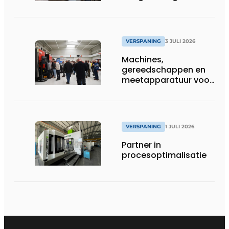
zinkvonktechnologie
VERSPANING
3 JULI 2026
Machines,
gereedschappen en
meetapparatuur voor
productie van
tandwielen
VERSPANING
1 JULI 2026
Partner in
procesoptimalisatie