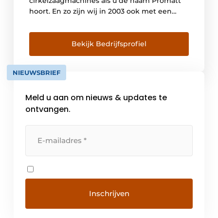
cirkelzaagmachines als u de naam Promatt
hoort. En zo zijn wij in 2003 ook met een
klein team begonnen. Inmiddels hebben wij
ons team en ons programma fors uitgebreid.
Onze filosofie hebben wij in al die jaren niet
Bekijk Bedrijfsprofiel
veranderd: wij leveren alleen top producten
en vinden […]
NIEUWSBRIEF
Meld u aan om nieuws & updates te
ontvangen.