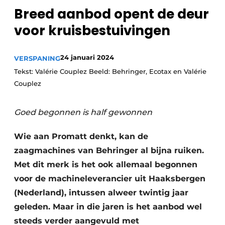
Breed aanbod opent de deur
Vacature aanmelden
voor kruisbestuivingen
Vacatures
Video’s
24 januari 2024
VERSPANING
Tekst: Valérie Couplez Beeld: Behringer, Ecotax en Valérie
Couplez
Goed begonnen is half gewonnen
Wie aan Promatt denkt, kan de
zaagmachines van Behringer al bijna ruiken.
Met dit merk is het ook allemaal begonnen
voor de machineleverancier uit Haaksbergen
(Nederland), intussen alweer twintig jaar
geleden. Maar in die jaren is het aanbod wel
steeds verder aangevuld met