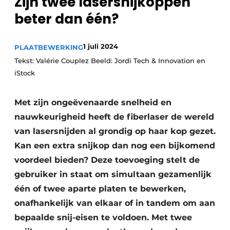
Zijn twee lasersnijkoppen
Vacature aanmelden
beter dan één?
Vacatures
Video’s
1 juli 2024
PLAATBEWERKING
Tekst: Valérie Couplez Beeld: Jordi Tech & Innovation en
iStock
Met zijn ongeëvenaarde snelheid en
nauwkeurigheid heeft de fiberlaser de wereld
van lasersnijden al grondig op haar kop gezet.
Kan een extra snijkop dan nog een bijkomend
voordeel bieden? Deze toevoeging stelt de
gebruiker in staat om simultaan gezamenlijk
één of twee aparte platen te bewerken,
onafhankelijk van elkaar of in tandem om aan
bepaalde snij-eisen te voldoen. Met twee