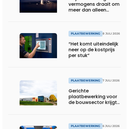
vermogens draait om
meer dan alleen
kilowatt
PLAATBEWERKING
8 JULI 2026
“Het komt uiteindelijk
neer op de kostprijs
per stuk”
PLAATBEWERKING
7 JULI 2026
Gerichte
plaatbewerking voor
de bouwsector krijgt
voet aan de grond in
België
PLAATBEWERKING
6 JULI 2026