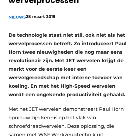
wervelprocessen
Vacature aanmelden
28 maart 2019
Vacatures
NIEUWS
Video’s
De technologie staat niet stil, ook niet als het
wervelprocessen betreft. Zo introduceert Paul
Horn twee nieuwigheden die nog maar eens
revolutionair zijn. Met JET wervelen krijgt de
markt voor de eerste keer een
wervelgereedschap met interne toevoer van
koeling. En met het High-Speed wervelen
wordt een ongekende productiviteit gehaald.
Met het JET wervelen demonstreert Paul Horn
opnieuw zijn kennis op het vlak van
schroefdraadwervelen. Deze oplossing, die
samen met W&F Werkzeugtechnik uit