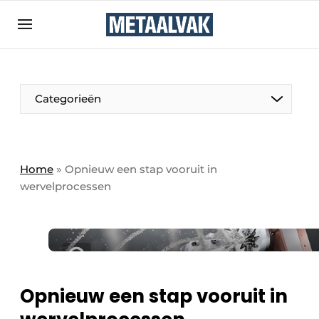
Aanmelden
Algemene voorwaarden
Bedrijven
Aanmelden
Bedankt voor de aanmelding
Categorieën
Contact
Direct contact
Eigen content aanleveren
Home
»
Opnieuw een stap vooruit in
wervelprocessen
Evenement aanmelden
Home
Meest gelezen
Nieuwsbrief
Podcasts
Opnieuw een stap vooruit in
Privacy / Cookie statement