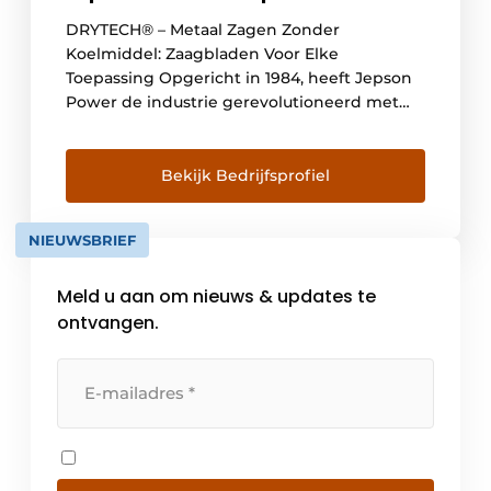
DRYTECH® – Metaal Zagen Zonder
Koelmiddel: Zaagbladen Voor Elke
Toepassing Opgericht in 1984, heeft Jepson
Power de industrie gerevolutioneerd met
zijn baanbrekende dry-cut technologie, die
hoogwaardige zaagbladen biedt voor de
verwerking van metaal en composieten.
Bekijk Bedrijfsprofiel
Door voortdurend te investeren in R&D is
het bedrijf een leider geworden in snel,
NIEUWSBRIEF
bramenvrij zagen zonder koelmiddel, met
een […]
Meld u aan om nieuws & updates te
ontvangen.