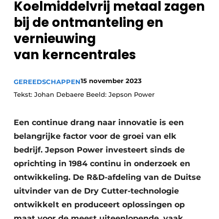
Koelmiddelvrij metaal zagen
Vacature aanmelden
bij de ontmanteling en
Vacatures
vernieuwing
Video’s
van kerncentrales
15 november 2023
GEREEDSCHAPPEN
Tekst: Johan Debaere Beeld: Jepson Power
Een continue drang naar innovatie is een
belangrijke factor voor de groei van elk
bedrijf. Jepson Power investeert sinds de
oprichting in 1984 continu in onderzoek en
ontwikkeling. De R&D-afdeling van de Duitse
uitvinder van de Dry Cutter-technologie
ontwikkelt en produceert oplossingen op
maat voor de meest uiteenlopende, vaak