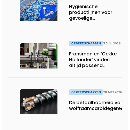
Hygiënische
productlijnen voor
gevoelige
productieomgevingen
GEREEDSCHAPPEN
3 JULI 2026
Fransman en ‘Gekke
Hollander’ vinden
altijd passend
gereedschap
GEREEDSCHAPPEN
28 MEI 2026
De betaalbaarheid van
wolfraamcarbidegereed