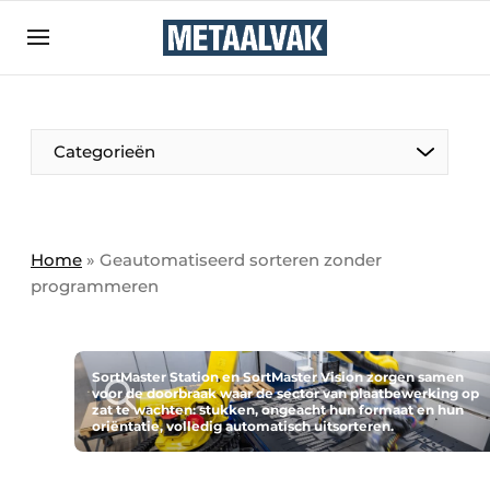
Aanmelden
Algemene voorwaarden
Bedrijven
Aanmelden
Bedankt voor de aanmelding
Categorieën
Contact
Direct contact
Eigen content aanleveren
Home
»
Geautomatiseerd sorteren zonder
programmeren
Evenement aanmelden
Home
Meest gelezen
SortMaster Station en SortMaster Vision zorgen samen
voor de doorbraak waar de sector van plaatbewerking op
Nieuwsbrief
zat te wachten: stukken, ongeacht hun formaat en hun
oriëntatie, volledig automatisch uitsorteren.
Podcasts
Privacy / Cookie statement