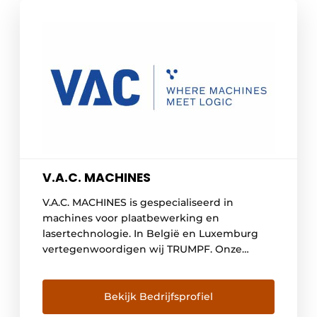
V.A.C. MACHINES
V.A.C. MACHINES is gespecialiseerd in
machines voor plaatbewerking en
lasertechnologie. In België en Luxemburg
vertegenwoordigen wij TRUMPF. Onze
kwalitatieve producten en de nauwe
samenwerking met onze klanten hebben
ervoor gezorgd dat we zijn uitgegroeid tot
Bekijk Bedrijfsprofiel
één van de grootste en sterkste