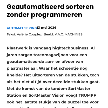
Geautomatiseerd sorteren
Vacature aanmelden
zonder programmeren
Vacatures
Video’s
13 mei 2026
AUTOMATISERING
Tekst: Valérie Couplez Beeld: V.A.C. MACHINES
Plaatwerk is vandaag hightechbusiness. Al
jaren zorgen torenmagazijnen voor een
geautomatiseerde aan- en afvoer van
plaatmateriaal. Waar het schoentje nog
knelde? Het uitsorteren van de stukken, toch
als het niet altijd over dezelfde stukken gaat.
Met de komst van de tandem SortMaster
Station en SortMaster Vision voegt TRUMPF
ook het laatste stukje van de puzzel toe voor