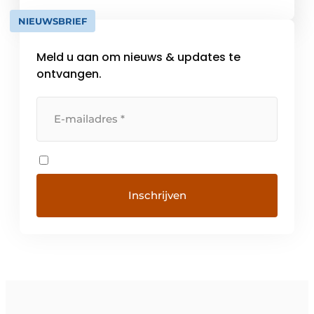
machineleveranciers. Met de know-how en
NIEUWSBRIEF
jarenlange ervaring van V.A.C. MACHINES
verbeteren we uw machinepark […]
Meld u aan om nieuws & updates te
ontvangen.