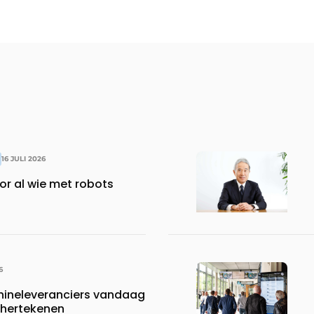
16 JULI 2026
or al wie met robots
6
neleveranciers vandaag
 hertekenen