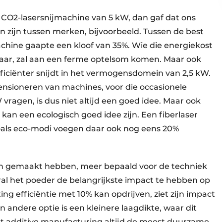
 CO2-lasersnijmachine van 5 kW, dan gaf dat ons
len zijn tussen merken, bijvoorbeeld. Tussen de best
chine gaapte een kloof van 35%. Wie die energiekost
 jaar, zal aan een ferme optelsom komen. Maar ook
ficiënter snijdt in het vermogensdomein van 2,5 kW.
imensioneren van machines, voor die occasionele
ragen, is dus niet altijd een goed idee. Maar ook
an een ecologisch goed idee zijn. Een fiberlaser
zoals eco-modi voegen daar ook nog eens 20%
en gemaakt hebben, meer bepaald voor de techniek
ooral het poeder de belangrijkste impact te hebben op
ting efficiëntie met 10% kan opdrijven, ziet zijn impact
n andere optie is een kleinere laagdikte, waar dit
dat additive manufacturing altijd de meest duurzame