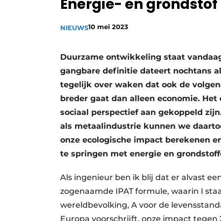
Energie- en grondstof
Vacature aanmelden
10 mei 2023
Vacatures
NIEUWS
Video’s
Duurzame ontwikkeling staat vandaag 
gangbare definitie dateert nochtans al
tegelijk over waken dat ook de volgen
breder gaat dan alleen economie. Het
sociaal perspectief aan gekoppeld zijn
als metaalindustrie kunnen we daarto
onze ecologische impact berekenen e
te springen met energie en grondstof
Als ingenieur ben ik blij dat er alvast 
zogenaamde IPAT formule, waarin I staa
wereldbevolking, A voor de levensstanda
Europa voorschrijft, onze impact tegen 