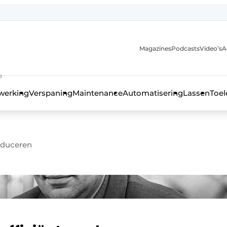
Magazines
Podcasts
Video’s
A
anmelding
e
werking
Verspaning
Maintenance
Automatisering
Lassen
Toel
roduceren