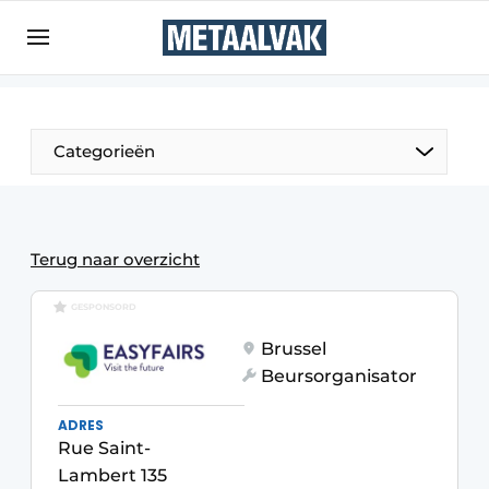
Aanmelden
Algemene voorwaarden
Bedrijven
Aanmelden
Bedankt voor de aanmelding
Categorieën
Contact
Direct contact
Eigen content aanleveren
Terug naar overzicht
Evenement aanmelden
GESPONSORD
Home
Brussel
Meest gelezen
Beursorganisator
Nieuwsbrief
ADRES
Podcasts
Rue Saint-
Lambert 135
Privacy / Cookie statement