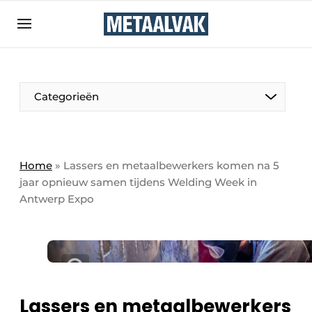
Aanmelden
Algemene voorwaarden
Bedrijven
Aanmelden
Bedankt voor de aanmelding
Categorieën
Contact
Direct contact
Eigen content aanleveren
Home
»
Lassers en metaalbewerkers komen na 5
jaar opnieuw samen tijdens Welding Week in
Evenement aanmelden
Antwerp Expo
Home
Meest gelezen
Nieuwsbrief
Podcasts
Lassers en metaalbewerkers
Privacy / Cookie statement