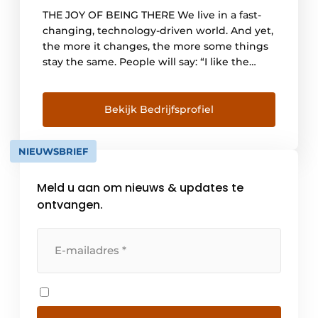
THE JOY OF BEING THERE We live in a fast-
changing, technology-driven world. And yet,
the more it changes, the more some things
stay the same. People will say: “I like the
tech, but I want the touch!” That is why the
events business has a great future ahead of
it. There is no substitute for “being
Bekijk Bedrijfsprofiel
there”. Only […]
NIEUWSBRIEF
Meld u aan om nieuws & updates te
ontvangen.