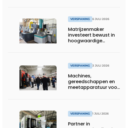
opdoen
VERSPANING
6 JULI 2026
Matrijzenmaker
investeert bewust in
hoogwaardige
zinkvonktechnologie
VERSPANING
3 JULI 2026
Machines,
gereedschappen en
meetapparatuur voor
productie van
tandwielen
VERSPANING
1 JULI 2026
Partner in