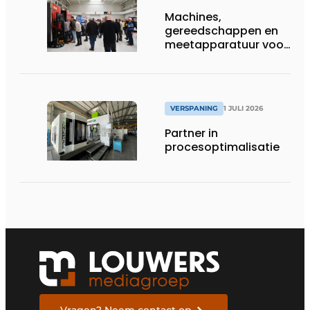
Machines,
gereedschappen en
meetapparatuur voor
productie van
tandwielen
VERSPANING
1 JULI 2026
Partner in
procesoptimalisatie