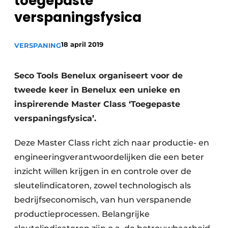
toegepaste
Vacature aanmelden
verspaningsfysica
Vacatures
18 april 2019
VERSPANING
Video’s
Seco Tools Benelux organiseert voor de
tweede keer in Benelux een unieke en
inspirerende Master Class ‘Toegepaste
verspaningsfysica’.
Deze Master Class richt zich naar productie- en
engineeringverantwoordelijken die een beter
inzicht willen krijgen in en controle over de
sleutelindicatoren, zowel technologisch als
bedrijfseconomisch, van hun verspanende
productieprocessen. Belangrijke