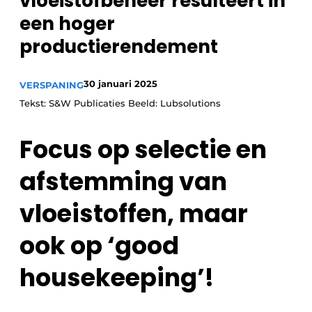
vloeistofbeheer resulteert in
Vacature aanmelden
een hoger
Vacatures
productierendement
Video’s
30 januari 2025
VERSPANING
Tekst: S&W Publicaties Beeld: Lubsolutions
Focus op selectie en
afstemming van
vloeistoffen, maar
ook op ‘good
housekeeping’!