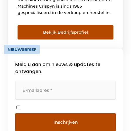
Machines Crispyn is sinds 1985
gespecialiseerd in de verkoop en herstelling
van verspanende
metaalbewerkingsmachine, met de beste
service. We zijn geen praatjesmakers maar
Bekijk Bedrijfsprofiel
stuk voor stuk vakmensen die weten wat
verspanen is. Doordat we van oorsprong een
NIEUWSBRIEF
service- en revisiebedrijf zijn kennen we de
machines door en door. […]
Meld u aan om nieuws & updates te
ontvangen.