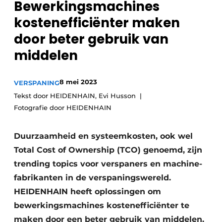
Bewerkingsmachines
Vacature aanmelden
kostenefficiënter maken
Vacatures
door beter gebruik van
Video’s
middelen
8 mei 2023
VERSPANING
Tekst door HEIDENHAIN, Evi Husson
Fotografie door HEIDENHAIN
Duurzaamheid en systeemkosten, ook wel
Total Cost of Ownership (TCO) genoemd, zijn
trending topics voor verspaners en machine­
fabrikanten in de verspaningswereld.
HEIDENHAIN heeft oplossingen om
bewerkingsmachines kostenefficiënter te
maken door een beter gebruik van middelen.