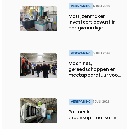
VERSPANING
6 JULI 2026
Matrijzenmaker
investeert bewust in
hoogwaardige
zinkvonktechnologie
VERSPANING
3 JULI 2026
Machines,
gereedschappen en
meetapparatuur voor
productie van
tandwielen
VERSPANING
1 JULI 2026
Partner in
procesoptimalisatie