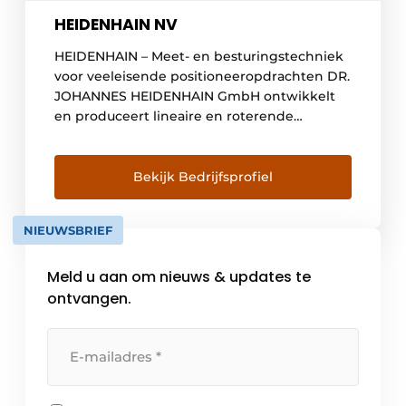
HEIDENHAIN NV
HEIDENHAIN – Meet- en besturingstechniek
voor veeleisende positioneeropdrachten DR.
JOHANNES HEIDENHAIN GmbH ontwikkelt
en produceert lineaire en roterende
encoders, hoekmeetsystemen, digitale
uitlezingen en numerieke besturingen voor
veeleisende positioneeropdrachten.
Bekijk Bedrijfsprofiel
HEIDENHAIN-producten worden vooral
ingezet in zeer nauwkeurige
NIEUWSBRIEF
gereedschapsmachines maar ook in
opstellingen voor de productie en verdere
Meld u aan om nieuws & updates te
verwerking van elektronische componenten
en halfgeleiders. Met onze uitgebreide
ontvangen.
Knowhow in […]