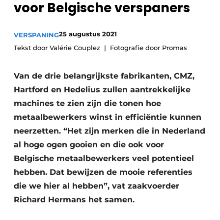
voor ­Belgische verspaners
Vacature aanmelden
Vacatures
25 augustus 2021
VERSPANING
Video’s
Tekst door Valérie Couplez
Fotografie door Promas
Van de drie belangrijkste fabrikanten, CMZ,
Hartford en Hedelius zullen aantrekkelijke
machines te zien zijn die tonen hoe
metaalbewerkers winst in efficiëntie kunnen
neerzetten. “Het zijn merken die in Nederland
al hoge ogen gooien en die ook voor
Belgische metaalbewerkers veel potentieel
hebben. Dat bewijzen de mooie referenties
die we hier al hebben”, vat zaakvoerder
Richard Hermans het samen.