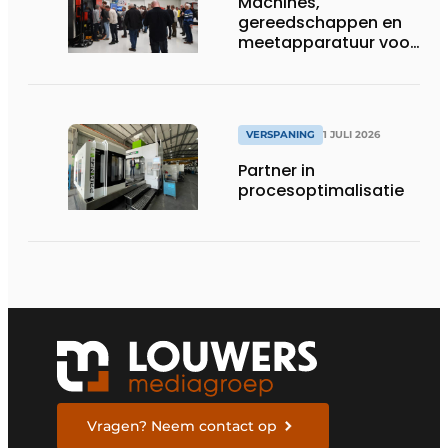
Machines,
gereedschappen en
meetapparatuur voor
productie van
tandwielen
VERSPANING
1 JULI 2026
Partner in
procesoptimalisatie
Vragen? Neem contact op