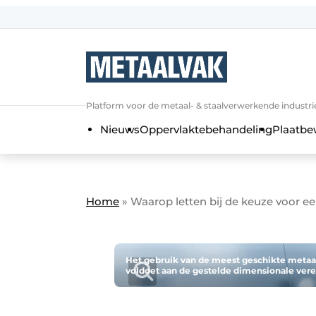
Aanmelden
Algemene voorwaarden
Bedrijven
Aanmelden
Bedankt voor de a
Platform voor de metaal- & staalverwerkende industri
Contact
Nieuws
Oppervlaktebehandeling
Plaatbe
Direct contact
Eigen content aanleveren
Evenement aanmelden
Home
»
Waarop letten bij de keuze voor ee
Home
Meest gelezen
Nieuwsbrief
Het gebruik van de meest geschikte metaa
voldoet aan de gestelde dimensionale vere
Podcasts
Privacy / Cookie statement