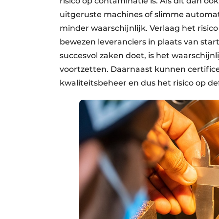
risico op contaminatie is. Als dit dan 
uitgeruste machines of slimme automati
minder waarschijnlijk. Verlaag het risi
bewezen leveranciers in plaats van starte
succesvol zaken doet, is het waarschijnl
voortzetten. Daarnaast kunnen certificer
kwaliteitsbeheer en dus het risico op d