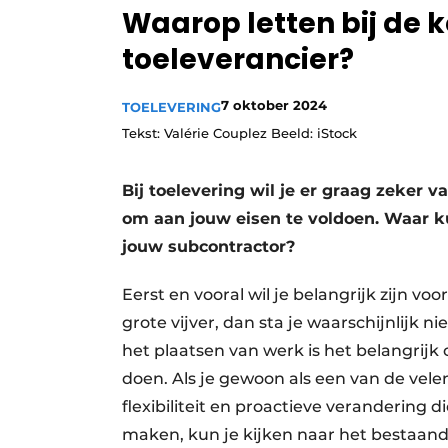
Waarop letten bij de 
Vacature aanmelden
toeleverancier?
Vacatures
Video’s
7 oktober 2024
TOELEVERING
Tekst: Valérie Couplez Beeld: iStock
Bij toelevering wil je er graag zeker v
om aan jouw eisen te voldoen. Waar ku
jouw subcontractor?
Eerst en vooral wil je belangrijk zijn voo
grote vijver, dan sta je waarschijnlijk n
het plaatsen van werk is het belangrijk 
doen. Als je gewoon als een van de vele
flexibiliteit en proactieve verandering d
maken, kun je kijken naar het bestaan