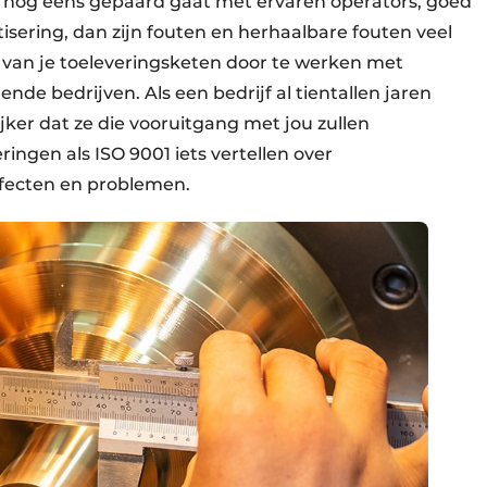
ook nog eens gepaard gaat met ervaren operators, goed
sering, dan zijn fouten en herhaalbare fouten veel
co van je toeleveringsketen door te werken met
nde bedrijven. Als een bedrijf al tientallen jaren
ijker dat ze die vooruitgang met jou zullen
ingen als ISO 9001 iets vertellen over
efecten en problemen.