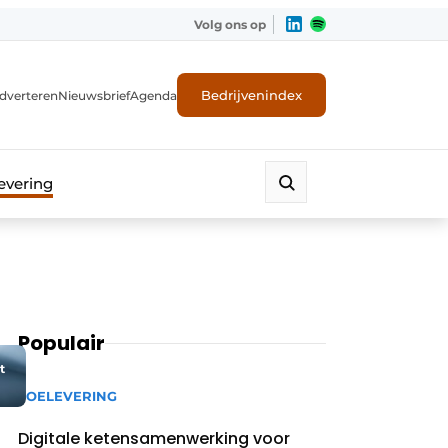
Volg ons op
Bedrijvenindex
dverteren
Nieuwsbrief
Agenda
evering
Populair
t
TOELEVERING
Digitale ketensamenwerking voor