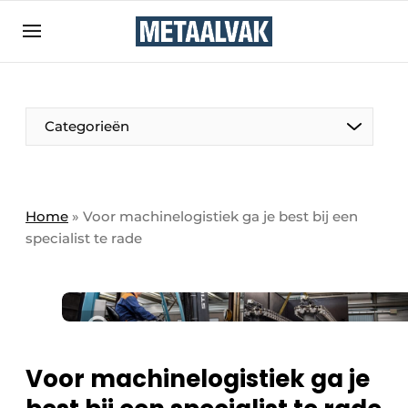
Aanmelden
Algemene voorwaarden
Bedrijven
Aanmelden
Bedankt voor de aanmelding
Categorieën
Contact
Direct contact
Eigen content aanleveren
Home
»
Voor machinelogistiek ga je best bij een
specialist te rade
Evenement aanmelden
Home
Meest gelezen
Nieuwsbrief
Podcasts
Voor machinelogistiek ga je
Privacy / Cookie statement