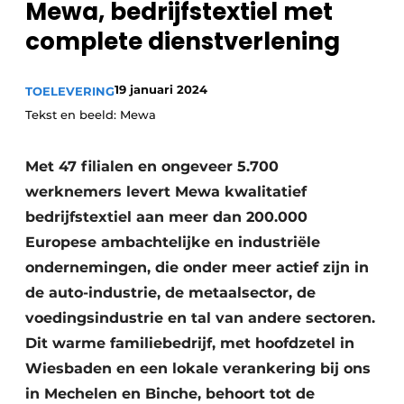
Mewa, bedrijfstextiel met
Vacature aanmelden
complete dienstverlening
Vacatures
Video’s
19 januari 2024
TOELEVERING
Tekst en beeld: Mewa
Met 47 filialen en ongeveer 5.700
werknemers levert Mewa kwalitatief
bedrijfstextiel aan meer dan 200.000
Europese ambachtelijke en industriële
ondernemingen, die onder meer actief zijn in
de auto-industrie, de metaalsector, de
voedingsindustrie en tal van andere sectoren.
Dit warme familiebedrijf, met hoofdzetel in
Wiesbaden en een lokale verankering bij ons
in Mechelen en Binche, behoort tot de