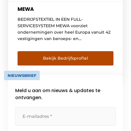
MEWA
BEDRIJFSTEXTIEL IN EEN FULL-
SERVICESYSTEEM MEWA voorziet
ondernemingen over heel Europa vanuit 42
vestigingen van beroeps- en
veiligheidskleding, poetsdoeken,
olieopvang- en voetmatten, evenals
wastafels voor onderdelenreiniging in full-
Bekijk Bedrijfsprofiel
service. Aanvullend kunnen ook artikels voor
arbeidsveiligheid onder het merk “World
NIEUWSBRIEF
Wide Work by MEWA” besteld worden.
MEWA, opgericht in 1908, is vandaag
Meld u aan om nieuws & updates te
toonaangevend in het segment
textielmanagement. Het […]
ontvangen.