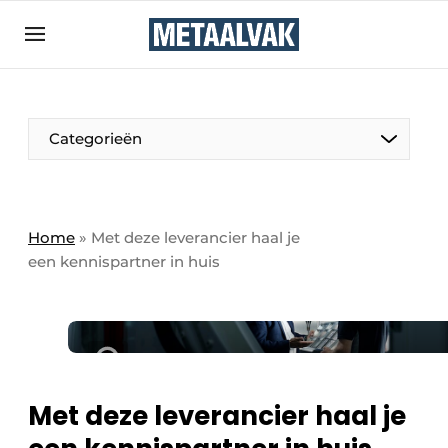
Aanmelden
Algemene voorwaarden
Bedrijven
Aanmelden
Bedankt voor de aanmelding
Categorieën
Contact
Direct contact
Eigen content aanleveren
Home
»
Met deze leverancier haal je
een kennispartner in huis
Evenement aanmelden
Home
Meest gelezen
Nieuwsbrief
Podcasts
Met deze leverancier haal je
Privacy / Cookie statement