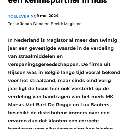
een kennispartner in huis
Vacature aanmelden
9 mei 2024
Vacatures
TOELEVERING
Tekst: Johan Debaere Beeld: Magistor
Video’s
In Nederland is Magistor al meer dan twintig
jaar een gevestigde waarde in de verdeling
van straalmiddelen en
verspaningsgereedschappen. De firma uit
Rijssen was in België lange tijd vooral bekend
voor het straalzand, maar sinds eind vorig
jaar ligt de focus hier ook versterkt op de
verdeling van bandzagen van het merk MK
Morse. Met Bart De Regge en Luc Bauters
beschikt de distributeur immers over een
ervaren duo dat klanten een correcte
bandzaag voor elke toepassing kan bieden,