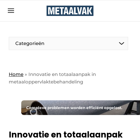
Aanmelden
Algemene voorwaarden
Bedrijven
Aanmelden
Bedankt voor de aanmelding
Categorieën
Contact
Direct contact
Eigen content aanleveren
Home
»
Innovatie en totaalaanpak in
metaaloppervlaktebehandeling
Evenement aanmelden
Home
Meest gelezen
Complexe problemen worden efficiënt opgelost.
Nieuwsbrief
Podcasts
Innovatie en totaalaanpak
Privacy / Cookie statement