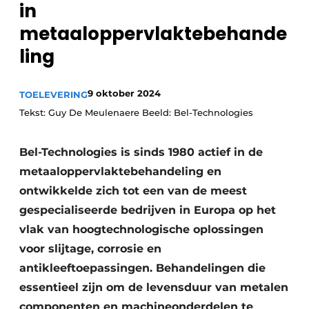
in
Vacature aanmelden
metaaloppervlaktebehande
Vacatures
ling
Video’s
9 oktober 2024
TOELEVERING
Tekst: Guy De Meulenaere Beeld: Bel-Technologies
Bel-Technologies is sinds 1980 actief in de
metaaloppervlaktebehandeling en
ontwikkelde zich tot een van de meest
gespecialiseerde bedrijven in Europa op het
vlak van hoogtechnologische oplossingen
voor slijtage, corrosie en
antikleeftoepassingen. Behandelingen die
essentieel zijn om de levensduur van metalen
componenten en machineonderdelen te