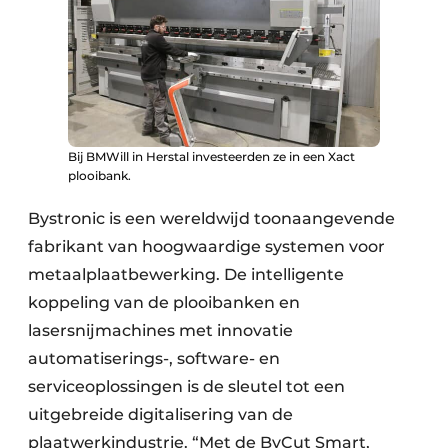
Bij BMWill in Herstal investeerden ze in een Xact
plooibank.
Bystronic is een wereldwijd toonaangevende
fabrikant van hoogwaardige systemen voor
metaalplaatbewerking. De intelligente
koppeling van de plooibanken en
lasersnijmachines met innovatie
automatiserings-, software- en
serviceoplossingen is de sleutel tot een
uitgebreide digi­talisering van de
plaatwerkindustrie. “Met de ByCut Smart,