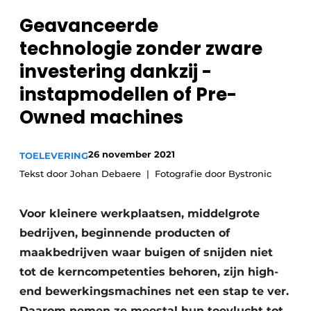
Vacature aanmelden
Geavanceerde
Vacatures
technologie zonder zware
Video’s
investering ­dankzij ­
instapmodellen of ­Pre-
Owned ­machines
26 november 2021
TOELEVERING
Tekst door Johan Debaere
Fotografie door Bystronic
Voor kleinere werkplaatsen, middelgrote
bedrijven, beginnende producten of
maakbedrijven waar buigen of snijden niet
tot de kerncompetenties behoren, zijn high-
end bewerkingsmachines net een stap te ver.
Daarom nemen ze meestal hun toevlucht tot