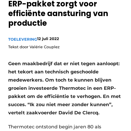
ERP-pakket zorgt voor
Vacature aanmelden
efficiënte aansturing van
Vacatures
productie
Video’s
12 juli 2022
TOELEVERING
Tekst door Valérie Couplez
Geen maakbedrijf dat er niet tegen aanloopt:
het tekort aan technisch geschoolde
medewerkers. Om toch te kunnen blijven
groeien investeerde Thermotec in een ERP-
pakket om de efficiëntie te verhogen. En met
succes. “Ik zou niet meer zonder kunnen”,
vertelt zaakvoerder David De Clercq.
Thermotec ontstond begin jaren 80 als