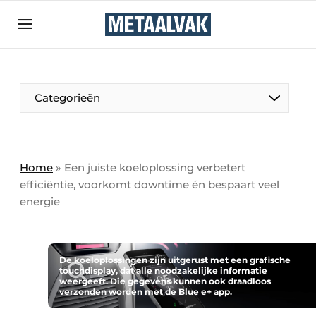
Aanmelden
Algemene voorwaarden
Bedrijven
Aanmelden
Bedankt voor de aanmelding
Categorieën
Contact
Direct contact
Eigen content aanleveren
Home
»
Een juiste koeloplossing verbetert
efficiëntie, voorkomt downtime én bespaart veel
Evenement aanmelden
energie
Home
Meest gelezen
Nieuwsbrief
De koeloplossingen zijn uitgerust met een grafische
touchdisplay, dat alle noodzakelijke informatie
weergeeft. Die gegevens kunnen ook draadloos
Podcasts
verzonden worden met de Blue e+ app.
Privacy / Cookie statement