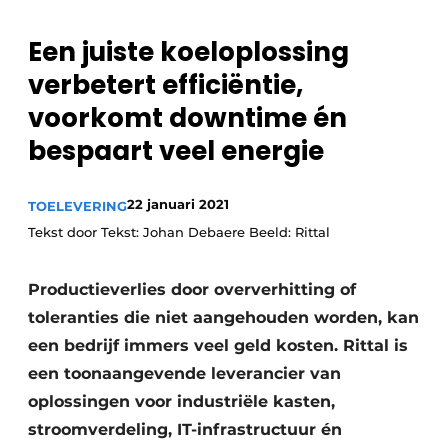
Vacature aanmelden
Een juiste koeloplossing
Vacatures
verbetert efficiëntie,
Video’s
voorkomt downtime én
bespaart veel energie
22 januari 2021
TOELEVERING
Tekst door Tekst: Johan Debaere Beeld: Rittal
­Productieverlies door oververhitting of
toleranties die niet aangehouden worden, kan
een bedrijf immers veel geld kosten. Rittal is
een toonaangevende leverancier van
oplossingen voor industriële kasten,
stroomverdeling, IT-infrastructuur én