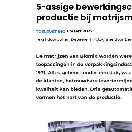
5-assige bewerkingsc
Vacature aanmelden
productie bij matrijs
Vacatures
Video’s
11 maart 2022
TOELEVERING
Tekst door Johan Debaere
Fotografie door Be
De matrijzen van Blomix worden were
toepassingen in de verpakkingsindust
1971. Alles gebeurt onder één dak, wa
de klanten, betrouwbare levertermijn
kwaliteit kan bieden. Drie geautomat
vormen het hart van de productie.