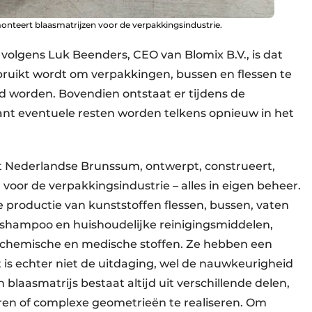
onteert blaasmatrijzen voor de verpakkingsindustrie.
volgens Luk Beenders, CEO van Blomix B.V., is dat
ebruikt wordt om verpakkingen, bussen en flessen te
d worden. Bovendien ontstaat er tijdens de
ant eventuele resten worden telkens opnieuw in het
et Nederlandse Brunssum, ontwerpt, construeert,
oor de verpakkingsindustrie – alles in eigen beheer.
 productie van kunststoffen flessen, bussen, vaten
shampoo en huishoudelijke reinigingsmiddelen,
ochemische en medische stoffen. Ze hebben een
dat is echter niet de uitdaging, wel de nauwkeurigheid
laasmatrijs bestaat altijd uit verschillende delen,
ren of complexe geometrieën te realiseren. Om