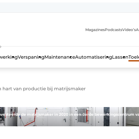
Magazines
Podcasts
Video’s
A
anmelding
e
werking
Verspaning
Maintenance
Automatisering
Lassen
Toel
hart van productie bij matrijsmaker
investeerde de matrijsmaker in 2020 in een derde bewerkingscentrum v