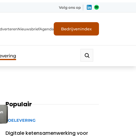
Volg ons op
Bedrijvenindex
dverteren
Nieuwsbrief
Agenda
evering
Populair
an
TOELEVERING
Digitale ketensamenwerking voor