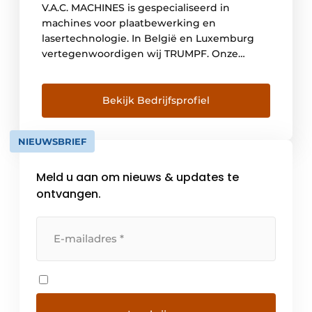
V.A.C. MACHINES is gespecialiseerd in
machines voor plaatbewerking en
lasertechnologie. In België en Luxemburg
vertegenwoordigen wij TRUMPF. Onze
kwalitatieve producten en de nauwe
samenwerking met onze klanten hebben
ervoor gezorgd dat we zijn uitgegroeid tot
Bekijk Bedrijfsprofiel
één van de grootste en sterkste
machineleveranciers. Met de know-how en
NIEUWSBRIEF
jarenlange ervaring van V.A.C. MACHINES
verbeteren we uw machinepark […]
Meld u aan om nieuws & updates te
ontvangen.