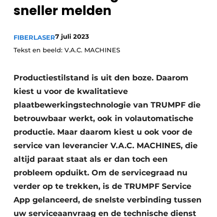
sneller melden
Vacature aanmelden
Vacatures
7 juli 2023
FIBERLASER
Video’s
Tekst en beeld: V.A.C. MACHINES
Productiestilstand is uit den boze. Daarom
kiest u voor de kwalitatieve
plaatbewerkingstechnologie van TRUMPF die
betrouwbaar werkt, ook in volautomatische
productie. Maar daarom kiest u ook voor de
service van leverancier V.A.C. MACHINES, die
altijd paraat staat als er dan toch een
probleem opduikt. Om de servicegraad nu
verder op te trekken, is de TRUMPF Service
App gelanceerd, de snelste verbinding tussen
uw serviceaanvraag en de technische dienst