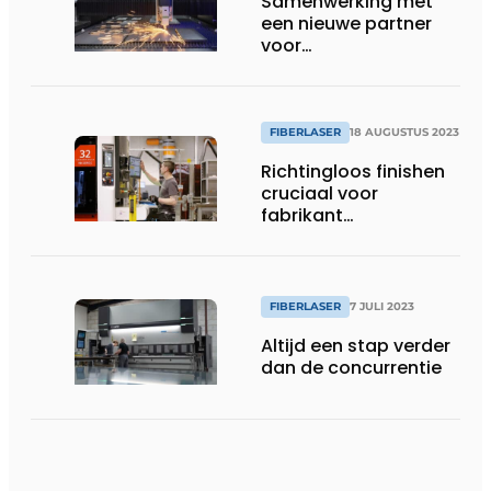
Samenwerking met
een nieuwe partner
voor
fiberlasersnijmachines
FIBERLASER
18 AUGUSTUS 2023
Richtingloos finishen
cruciaal voor
fabrikant
verpakkingsmachines
FIBERLASER
7 JULI 2023
Altijd een stap verder
dan de concurrentie