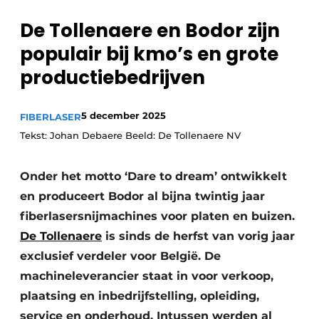
Vacature aanmelden
De Tollenaere en Bodor zijn
Vacatures
populair bij kmo’s en grote
Video’s
productiebedrijven
5 december 2025
FIBERLASER
Tekst: Johan Debaere Beeld: De Tollenaere NV
Onder het motto ‘Dare to dream’ ontwikkelt
en produceert Bodor al bijna twintig jaar
fiberlasersnijmachines voor platen en buizen.
De Tollenaere
is sinds de herfst van vorig jaar
exclusief verdeler voor België. De
machineleverancier staat in voor verkoop,
plaatsing en inbedrijfstelling, opleiding,
service en onderhoud. Intussen werden al