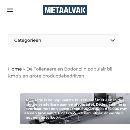
Aanmelden
Algemene voorwaarden
Bedrijven
Aanmelden
Bedankt voor de aanmelding
Categorieën
Contact
Direct contact
Eigen content aanleveren
Home
»
De Tollenaere en Bodor zijn populair bij
kmo’s en grote productiebedrijven
Evenement aanmelden
Home
Meest gelezen
De S-serie is de populairste buizenlaser met een in de
hoogte verstelbare aan- en afvoertafel. Deze machine is
Nieuwsbrief
leverbaar met een aanvoer van 6000, 9000 en 12.000 mm
en een bron van 3, 6 of 12 kW. Ze kan uitgerust worden
Podcasts
met een bevelkop.
Privacy / Cookie statement