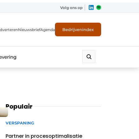
Volg ons op
Bedrijvenindex
dverteren
Nieuwsbrief
Agenda
evering
Populair
VERSPANING
Partner in procesoptimalisatie