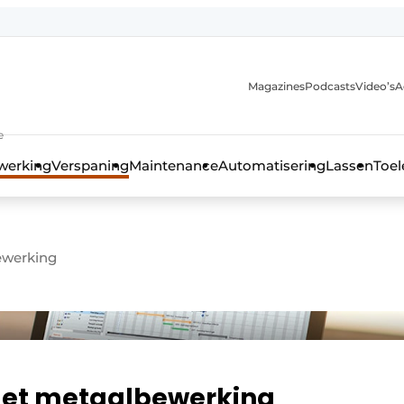
Magazines
Podcasts
Video’s
A
anmelding
e
werking
Verspaning
Maintenance
Automatisering
Lassen
Toel
ewerking
et metaalbewerking