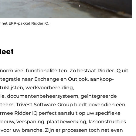
 het ERP-pakket Ridder iQ.
leet
orm veel functionaliteiten. Zo bestaat Ridder iQ uit
e­gratie naar Exchange en Outlook, aankoop-
tuklijsten, werk­voorbereiding,
atie, documentenbeheersysteem, geïntegreerde
steem. Trivest Software Group biedt bovendien een
mee Ridder iQ perfect aansluit op uw specifieke
ebouw, verspaning, plaatbewerking, lasconstructies
st voor uw branche. Zijn er processen toch net even