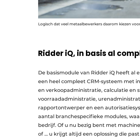
Logisch dat veel metaalbewerkers daarom kiezen voor
Ridder iQ, in basis al comp
De basismodule van Ridder iQ heeft al en
een heel compleet CRM-systeem met int
en verkoopadministratie, calculatie en s
voorraadadministratie, uren­administr
rapportontwerper en een autorisatiesy
aantal branchespecifieke modules, waar
bedrijf. Of u nu bezig bent met machin
of … u krijgt altijd een oplossing die pa