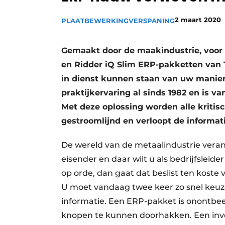
Vacature aanmelden
2 maart 2020
PLAATBEWERKING
VERSPANING
Vacatures
Video’s
Gemaakt door de maakindustrie, voor 
en Ridder iQ Slim ERP-pakketten van 
in dienst kunnen staan van uw manier
praktijkervaring al sinds 1982 en is va
Met deze oplossing worden alle kritis
gestroomlijnd en verloopt de informati
De wereld van de metaalindustrie vera
eisender en daar wilt u als bedrijfsleid
op orde, dan gaat dat beslist ten kost
U moet vandaag twee keer zo snel keuz
informatie. Een ERP-pakket is onontb
knopen te kunnen doorhakken. Een inves