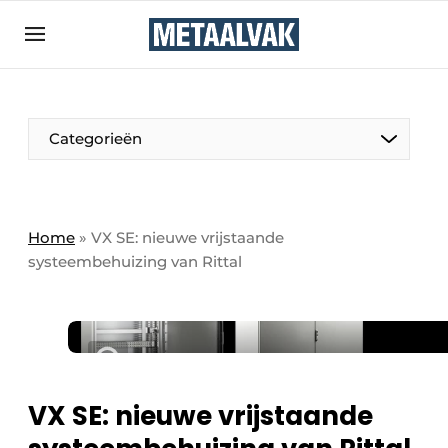
Aanmelden
Algemene voorwaarden
Bedrijven
Aanmelden
Bedankt voor de aanmelding
Categorieën
Contact
Direct contact
Eigen content aanleveren
Home
»
VX SE: nieuwe vrijstaande
systeembehuizing van Rittal
Evenement aanmelden
Home
Meest gelezen
Nieuwsbrief
Podcasts
VX SE: nieuwe vrijstaande
Privacy / Cookie statement