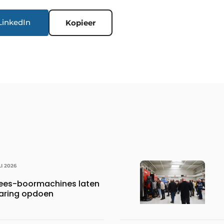
LinkedIn
Kopieer
LI 2026
frees-boormachines laten
aring opdoen