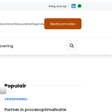
Volg ons op
Bedrijvenindex
dverteren
Nieuwsbrief
Agenda
evering
Populair
VERSPANING
Partner in procesoptimalisatie