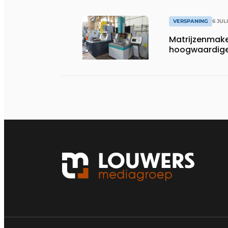
VERSPANING
6 JUL
Matrijzenmake
hoogwaardige