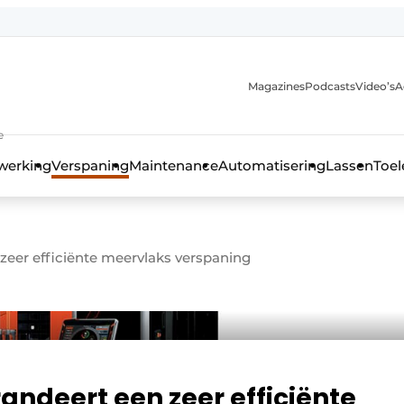
Magazines
Podcasts
Video’s
A
anmelding
e
werking
Verspaning
Maintenance
Automatisering
Lassen
Toel
zeer efficiënte meervlaks verspaning
andeert een zeer efficiënte