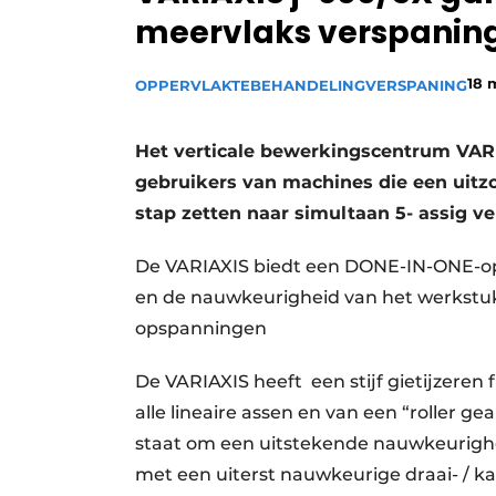
meervlaks verspanin
Vacature aanmelden
Vacatures
18 
OPPERVLAKTEBEHANDELING
VERSPANING
Video’s
Het verticale bewerkingscentrum VARI
gebruikers van machines die een uitzon
stap zetten naar simultaan 5- assig v
De VARIAXIS biedt een DONE-IN-ONE-oplo
en de nauwkeurigheid van het werkstu
opspanningen
De VARIAXIS heeft een stijf gietijzeren
alle lineaire assen en van een “roller ge
staat om een uitstekende nauwkeurighei
met een uiterst nauwkeurige draai- / ka