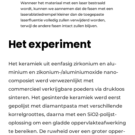
Wanneer het materiaal met een laser bestraald
wordt, kunnen we aannemen dat de fasen met een
laserablatiedrempel kleiner dan de toegepaste
laserfluentie volledig zullen verwijderd worden,
terwijl de andere fasen intact zullen blijven.
Het experiment
Het keramiek uit eenfasig zirkonium en alu­
minium en zikonium-/aluminiumoxide nano­
compo­siet werd verwezenlijkt met
commercieel ver­krijg­bare poeders via drukloos
sinteren. Het gesin­terde kera­miek werd eerst
gepo­lijst met diamant­pasta met verschillende
korrel­groottes, daarna met een SiO2-polijst­
oplossing om een gladde oppervlakte­afwerking
te bereiken. De ruw­heid over een groter opper­