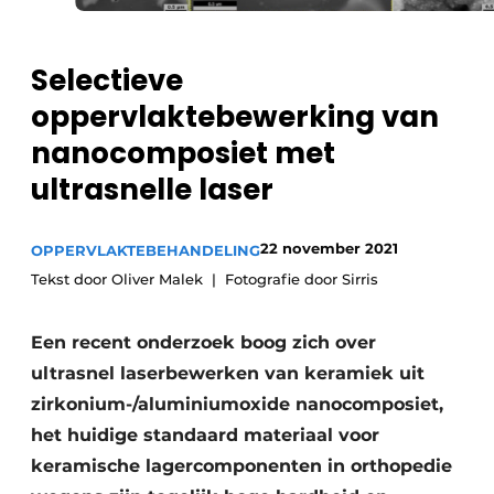
Vacature aanmelden
Vacatures
Selectieve
Video’s
oppervlaktebewerking van
nanocomposiet met
ultrasnelle laser
22 november 2021
OPPERVLAKTEBEHANDELING
Tekst door Oliver Malek
Fotografie door Sirris
Een recent onderzoek boog zich over
ultrasnel laserbewerken van keramiek uit
zirkonium-/aluminiumoxide nanocomposiet,
het huidige standaard materiaal voor
keramische lagercomponenten in orthopedie