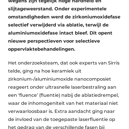
wegens zijn tegelijk hoge hardheid en
slijtageweerstand. Onder experimentele
omstandigheden werd de zirkoniumoxidefase
selectief verwijderd via ablatie, terwijl de
aluminiumoxidefase intact bleef. Dit opent
nieuwe perspectieven voor selectieve
oppervlaktebehandelingen.
Het onderzoeksteam, dat ook experts van Sirris
telde, ging na hoe keramiek uit
zirkonium-/aluminiumoxide nanocomposiet
reageert onder ultrasnelle laserbestraling aan
een ‘fluence’ (fluentie) nabij de ablatie­drempel,
waar de inhomo­geniteit van het materiaal niet
verwaar­loos­baar is. Extra aan­dacht ging naar
de invloed van de toe­gepaste laserfluentie op
het gedrag van de verschillende fasen bij