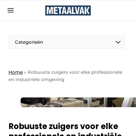
Aanmelden
Algemene voorwaarden
Bedrijven
Aanmelden
Bedankt voor de aanmelding
Categorieën
Contact
Direct contact
Eigen content aanleveren
Home
»
Robuuste zuigers voor elke professionele
en industriële omgeving
Evenement aanmelden
Home
Meest gelezen
Nieuwsbrief
Podcasts
Robuuste zuigers voor elke
Privacy / Cookie statement