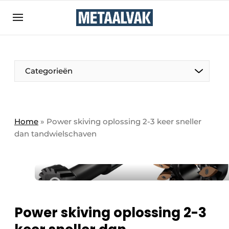
Aanmelden
Algemene voorwaarden
Bedrijven
Aanmelden
Bedankt voor de aanmelding
Categorieën
Contact
Direct contact
Eigen content aanleveren
Home
»
Power skiving oplossing 2-3 keer sneller
dan tandwielschaven
Evenement aanmelden
Home
Meest gelezen
Nieuwsbrief
Podcasts
Power skiving oplossing 2-3
Privacy / Cookie statement