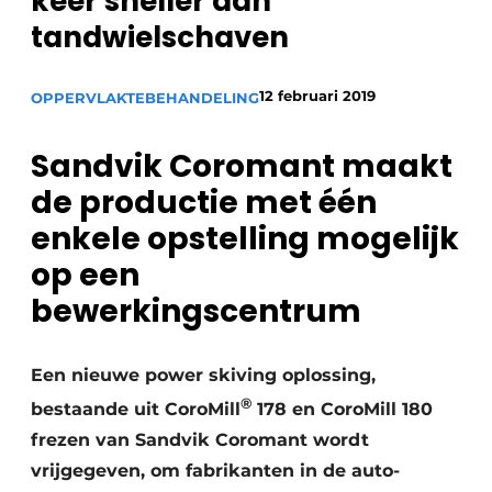
keer sneller dan
Vacature aanmelden
tandwielschaven
Vacatures
12 februari 2019
OPPERVLAKTEBEHANDELING
Video’s
Sandvik Coromant maakt
de productie met één
enkele opstelling mogelijk
op een
bewerkingscentrum
Een nieuwe power skiving oplossing,
®
bestaande uit CoroMill
178 en CoroMill 180
frezen van Sandvik Coromant wordt
vrijgegeven, om fabrikanten in de auto-