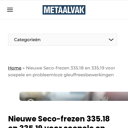
Aanmelden
Algemene voorwaarden
Bedrijven
Aanmelden
Bedankt voor de aanmelding
Categorieën
Contact
Direct contact
Eigen content aanleveren
Home
»
Nieuwe Seco-frezen 335.18 en 335.19 voor
soepele en probleemloze gleuffreesbewerkingen
Evenement aanmelden
Home
Meest gelezen
Nieuwsbrief
Podcasts
Nieuwe Seco-frezen 335.18
Privacy / Cookie statement