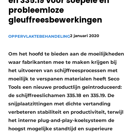
en 335.19 voor soepele en
Vacature aanmelden
probleemloze
Vacatures
gleuffreesbewerkingen
Video’s
2 januari 2020
OPPERVLAKTEBEHANDELING
Om het hoofd te bieden aan de moeilijkheden
waar fabrikanten mee te maken krijgen bij
het uitvoeren van schijffreesprocessen met
moeilijk te verspanen materialen heeft Seco
Tools een nieuwe productlijn geïntroduceerd:
de schijffreeslichamen 335.18 en 335.19. De
snijplaatzittingen met dichte vertanding
verbeteren stabiliteit en productiviteit, terwijl
het interne plug-and-play-koelsysteem de
hoogst mogelijke standtijd en superieure