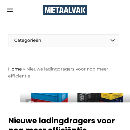
Aanmelden
Algemene voorwaarden
Bedrijven
Aanmelden
Bedankt voor de aanmelding
Categorieën
Contact
Direct contact
Eigen content aanleveren
Home
»
Nieuwe ladingdragers voor nog meer
efficiëntie
Evenement aanmelden
Home
Meest gelezen
Nieuwsbrief
Podcasts
Nieuwe ladingdragers voor
Privacy / Cookie statement