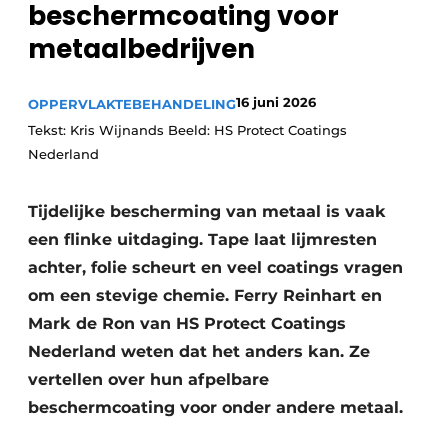
beschermcoating voor
Vacature aanmelden
metaalbedrijven
Vacatures
Video’s
16 juni 2026
OPPERVLAKTEBEHANDELING
Tekst: Kris Wijnands Beeld: HS Protect Coatings
Nederland
Tijdelijke bescherming van metaal is vaak
een flinke uitdaging. Tape laat lijmresten
achter, folie scheurt en veel coatings vragen
om een stevige chemie. Ferry Reinhart en
Mark de Ron van HS Protect Coatings
Nederland weten dat het anders kan. Ze
vertellen over hun afpelbare
beschermcoating voor onder andere metaal.