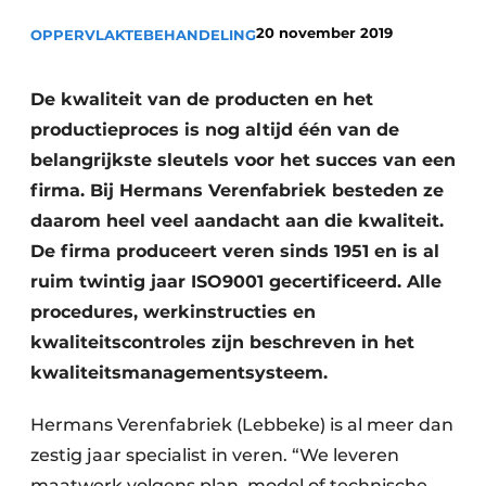
Vacature aanmelden
20 november 2019
OPPERVLAKTEBEHANDELING
Vacatures
Video’s
De kwaliteit van de producten en het
productieproces is nog altijd één van de
belangrijkste sleutels voor het succes van een
firma. Bij Hermans Verenfabriek besteden ze
daarom heel veel aandacht aan die kwaliteit.
De firma produceert veren sinds 1951 en is al
ruim twintig jaar ISO9001 gecertificeerd. Alle
procedures, werkinstructies en
kwaliteitscontroles zijn beschreven in het
kwaliteitsmanagementsysteem.
Hermans Verenfabriek (Lebbeke) is al meer dan
zestig jaar specialist in veren. “We leveren
maatwerk volgens plan, model of technische