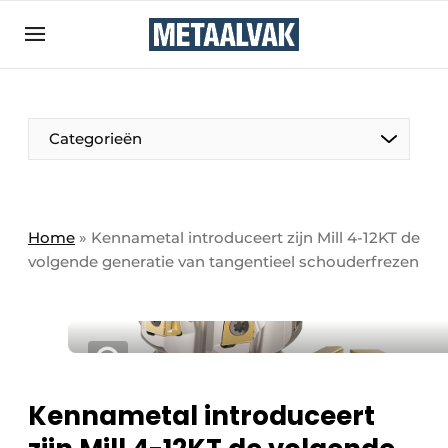
Aanmelden
Algemene voorwaarden
Bedrijven
Aanmelden
Bedankt voor de aanmelding
Categorieën
Contact
Direct contact
Eigen content aanleveren
Home
»
Kennametal introduceert zijn Mill 4-12KT de
volgende generatie van tangentieel schouderfrezen
Evenement aanmelden
Home
Meest gelezen
Nieuwsbrief
Podcasts
Kennametal introduceert
Privacy / Cookie statement