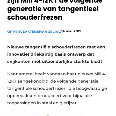
zijn Mill 4-12KT de volgende
Vacature aanmelden
generatie van tangentieel
Vacatures
schouderfrezen
Video’s
14 mei 2019
OPPERVLAKTEBEHANDELING
Nieuwe tangentiële schouderfrezen met een
innovatief driekantig basis ontwerp dat
snijkanten met uitzonderlijke sterkte biedt
Kennametal heeft vandaag haar nieuwe Mill 4-
12KT aangekondigd, de volgende generatie
tangentiële schouderfrezen, die hoogwaardige
oppervlakken produceert voor bijna alle
toepassingen in staal en gietijzer.