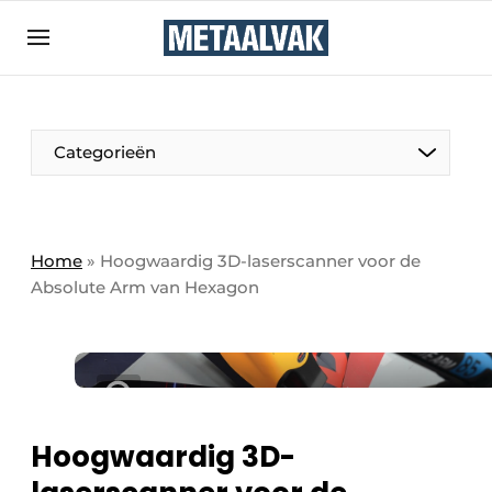
Aanmelden
Algemene voorwaarden
Bedrijven
Aanmelden
Bedankt voor de aanmelding
Categorieën
Contact
Direct contact
Eigen content aanleveren
Home
»
Hoogwaardig 3D-laserscanner voor de
Absolute Arm van Hexagon
Evenement aanmelden
Home
Meest gelezen
Nieuwsbrief
Podcasts
Hoogwaardig 3D-
Privacy / Cookie statement