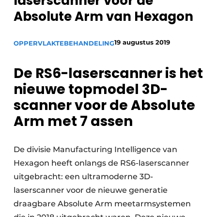
laserscanner voor de
Vacature aanmelden
Absolute Arm van Hexagon
Vacatures
19 augustus 2019
OPPERVLAKTEBEHANDELING
Video’s
De RS6-laserscanner is het
nieuwe topmodel 3D-
scanner voor de Absolute
Arm met 7 assen
De divisie Manufacturing Intelligence van
Hexagon heeft onlangs de RS6-laserscanner
uitgebracht: een ultramoderne 3D-
laserscanner voor de nieuwe generatie
draagbare Absolute Arm meetarmsystemen